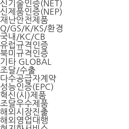
신기술인증(NET)
신제품인증(NEP)
재난안전제품
Q/GS/K/KS/환경
국내/KC/CB
유럽규격인증
북미규격인증
기타 GLOBAL
조달/수출
다수공급자계약
성능인증(EPC)
혁신(시)제품
조달우수제품
해외시장진출
해외영업대행
현지화서비스