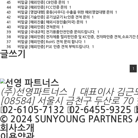
45
비밀글
[해외인증]
CB인증 문의
1
44
비밀글
[해외인증]
FCC인증 문의
1
43
비밀글
[영업대행]
중동(사우디) 수출을 위한 해외영업대행 문의
1
42
비밀글
[기술인증]
공기살균기 kc인증 견적 문의
1
41
비밀글
[해외진출]
해외시장진출(미국) 문의
1
40
비밀글
[해외인증]
견적문의
1
39
비밀글
[국내규격]
전기용품안전인증 문의드립니다.
1
38
비밀글
[해외인증]
전자제품 필리핀인증 및 KC인증, 전자파인증 견적,소요기간
37
비밀글
[해외인증]
RoHS 견적 문의 합니다
1
36
비밀글
[해외인증]
PSE 인증 견적 부탁드립니다.
1
글쓰기
1
(주)선영파트너스 | 대표이사 김근
[08584] 서울시 금천구 두산로 7
02-6105-7132
02-6455-9325
© 2024
SUNYOUNG PARTNERS
A
회사소개
이용약관