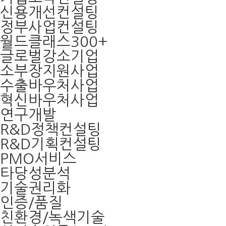
신용개선컨설팅
정부사업컨설팅
월드클래스300+
글로벌강소기업
소부장지원사업
수출바우처사업
혁신바우처사업
연구개발
R&D정책컨설팅
R&D기획컨설팅
PMO서비스
타당성분석
기술권리화
인증/품질
친환경/녹색기술