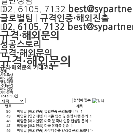
일반상담
best@sypartner
02. 6105. 7132
글로벌팀
|
규격인증·해외진출
best@sypartner
02. 6105. 7132
규격·해외문의
성공스토리
규격·해외문의
규격·해외문의
규격·해외문의 카테고리
전체
시장조사
해외진출
영업대행
국내규격
해외인증
기타분야
Total
50
건
검색어 필수
'
번호
제목
50
비밀글
[해외인증]
유럽인증 문의드립니다.
1
49
비밀글
[영업대행]
아마존 입점 및 운영 대행 문의
1
48
비밀글
[해외인증]
미국 및 국내 인증 컨설팅 문의
1
47
비밀글
[해외인증]
미국 유아복 인증
1
46
비밀글
[해외인증]
사우디수출 SASO 문의 드립니다.