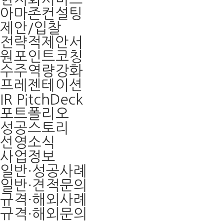
아마존컨설팅
제안/입찰
전략적제안서
원포인트코칭
수주역량강화
프레젠테이션
IR PitchDeck
포트폴리오
성공스토리
선영소식
사업정보
일반·성공사례
일반·견적문의
규격·해외사례
규격·해외문의