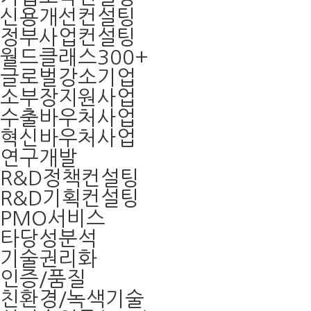
신용개선컨설팅
정부사업컨설팅
월드클래스300+
글로벌강소기업
소부장지원사업
수출바우처사업
혁신바우처사업
연구개발
R&D정책컨설팅
R&D기획컨설팅
PMO서비스
타당성분석
기술권리화
인증/품질
친환경/녹색기술