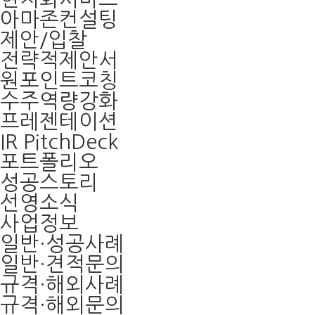
아마존컨설팅
제안/입찰
전략적제안서
원포인트코칭
수주역량강화
프레젠테이션
IR PitchDeck
포트폴리오
성공스토리
선영소식
사업정보
일반·성공사례
일반·견적문의
규격·해외사례
규격·해외문의