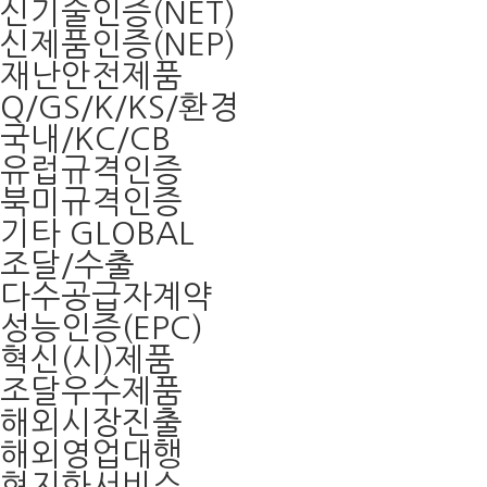
신기술인증(NET)
신제품인증(NEP)
재난안전제품
Q/GS/K/KS/환경
국내/KC/CB
유럽규격인증
북미규격인증
기타 GLOBAL
조달/수출
다수공급자계약
성능인증(EPC)
혁신(시)제품
조달우수제품
해외시장진출
해외영업대행
현지화서비스