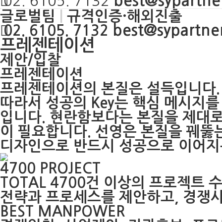
best@sypartner
02. 6105. 7132
글로벌팀
|
규격인증·해외진출
best@sypartner
02. 6105. 7132
프레젠테이션
제안/입찰
프레젠테이션
프레젠테이션의 본질은 설득입니다.
따라서 성공의 Key는 핵심 메시지
입니다. 현란함보다는 본질을 제대로
이 필요합니다. 선영은 본질을 꿰뚫
디자인으로 반드시 성공으로 이어지
4700 PROJECT
TOTAL 4700건 이상의 프로젝트
전략과 프로세스를 제안하고, 경쟁
BEST MANPOWER