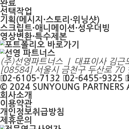
완료
선택작업
기획(메시지·스토리·위닝샷)
스크립트·애니메이션·성우더빙
영상변환·특수제본
(주)선영파트너스 | 대표이사 김근
[08584] 서울시 금천구 두산로 7
02-6105-7132
02-6455-9325
© 2024
SUNYOUNG PARTNERS
A
회사소개
이용약관
개인정보취급방침
제휴문의